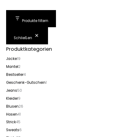
gewählt
werden
Produkte filtern
Schließen
Produktkategorien
Jacke
19
Mantel
2
Bestseller
4
Geschenk-Gutschein
1
Jeans
50
Kleider
9
Blusen
26
Hosen
41
Strick
45
Sweats
6