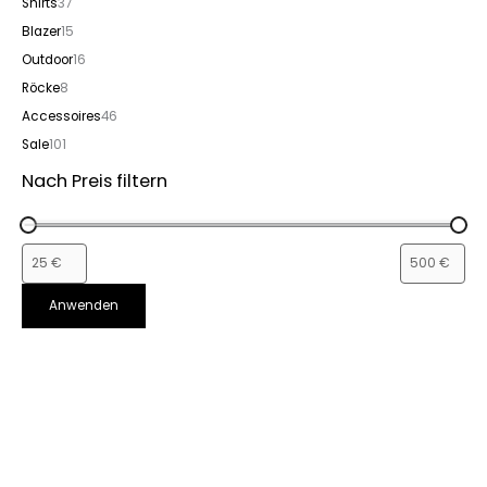
Shirts
37
Blazer
15
Outdoor
16
Röcke
8
Accessoires
46
Sale
101
Nach Preis filtern
Anwenden