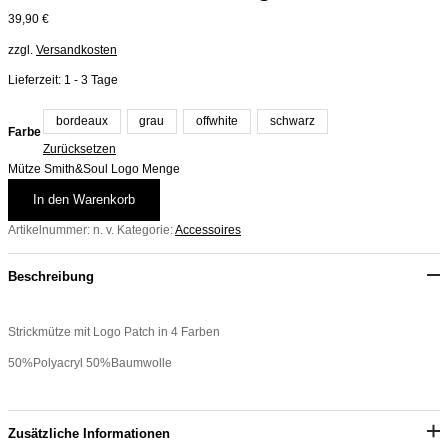
39,90
€
zzgl.
Versandkosten
Lieferzeit:
1 - 3 Tage
bordeaux
grau
offwhite
schwarz
Farbe
Zurücksetzen
Mütze Smith&Soul Logo Menge
In den Warenkorb
Artikelnummer:
n. v.
Kategorie:
Accessoires
Beschreibung
Strickmütze mit Logo Patch in 4 Farben
50%Polyacryl 50%Baumwolle
Zusätzliche Informationen