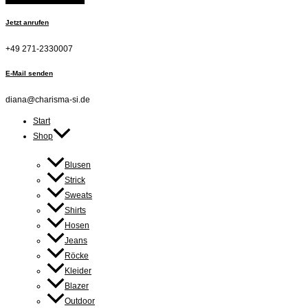
Jetzt anrufen
+49 271-2330007
E-Mail senden
diana@charisma-si.de
Start
Shop
Blusen
Strick
Sweats
Shirts
Hosen
Jeans
Röcke
Kleider
Blazer
Outdoor