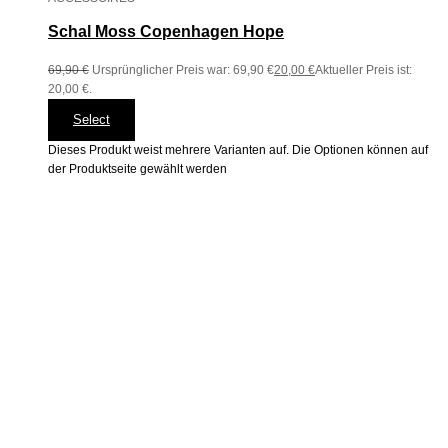
Schal Moss Copenhagen Hope
69,90
€
Ursprünglicher Preis war: 69,90 €
20,00
€
Aktueller Preis ist:
20,00 €.
Select
Dieses Produkt weist mehrere Varianten auf. Die Optionen können auf
der Produktseite gewählt werden