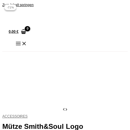
Zum Inhalt springen
-71%
-71%
0,00
€
ACCESSOIRES
Mütze Smith&Soul Logo