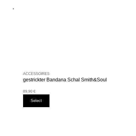
auf
der
Produktseite
gewählt
werden
ACCESSOIRES
gestrickter Bandana Schal Smith&Soul
89,90
€
Select