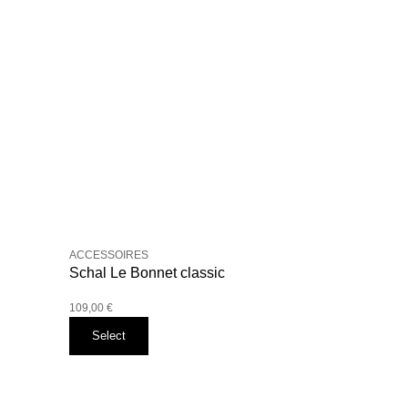
ACCESSOIRES
Schal Le Bonnet classic
109,00
€
Select
Dieses
Produkt