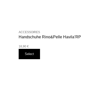
ACCESSOIRES
Handschuhe Rino&Pelle Havila’RP
16,90
€
Select
Dieses
Produkt
weist
mehrere
Varianten
auf.
Die
Optionen
können