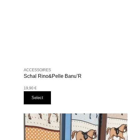
ACCESSOIRES
Schal Rino&Pelle Banu’R
19,90
€
Select
Dieses
Produkt
weist
mehrere
Varianten