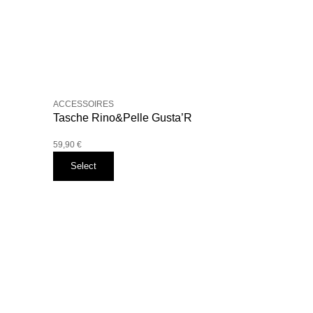
ACCESSOIRES
Tasche Rino&Pelle Gusta’R
59,90
€
Select
Dieses
Produkt
weist
mehrere
Varianten
auf.
Die
Optionen