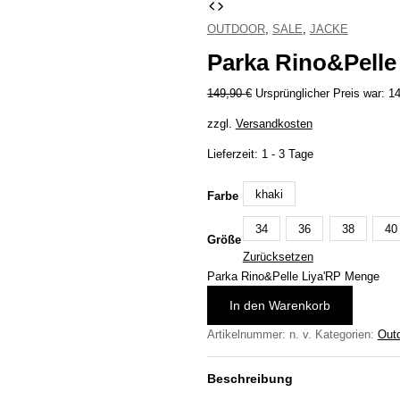
OUTDOOR
,
SALE
,
JACKE
Parka Rino&Pelle
149,90
€
Ursprünglicher Preis war: 1
zzgl.
Versandkosten
Lieferzeit:
1 - 3 Tage
khaki
Farbe
34
36
38
40
Größe
Zurücksetzen
Parka Rino&Pelle Liya'RP Menge
In den Warenkorb
Artikelnummer:
n. v.
Kategorien:
Out
Beschreibung