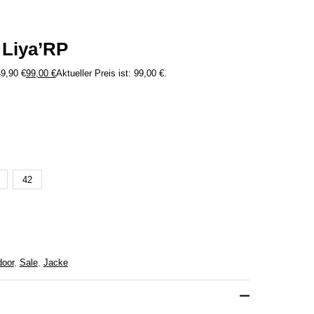
 Liya’RP
49,90 €
99,00
€
Aktueller Preis ist: 99,00 €.
42
door
,
Sale
,
Jacke