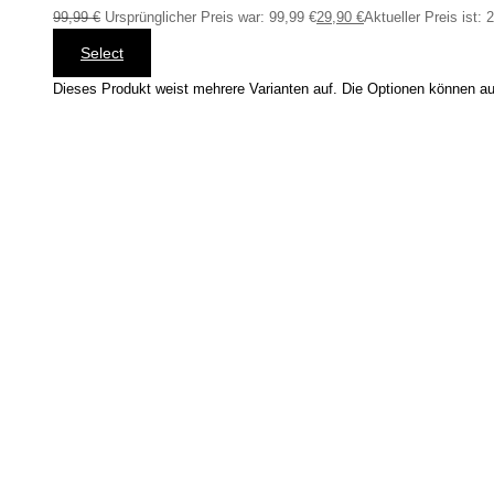
99,99
€
Ursprünglicher Preis war: 99,99 €
29,90
€
Aktueller Preis ist: 
Select
Dieses Produkt weist mehrere Varianten auf. Die Optionen können au