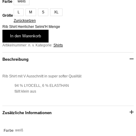
weiß
Farbe
L
M
S
XL
Größe
Zurücksetzen
Rib Shirt Herrlicher Selmi'H Menge
In den Warenkorb
Artikelnummer:
n. v.
Kategorie:
Shirts
Beschreibung
Rib Shirt mit V Ausschnitt in super softer Qualität
94 % LYOCELL, 6 % ELASTHAN
fällt klein aus
Zusätzliche Informationen
weiß
Farbe