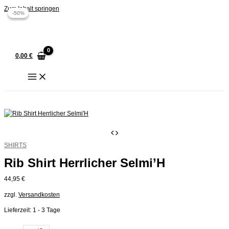
Zum Inhalt springen
-50%
-50%
0,00
€
SHIRTS
Rib Shirt Herrlicher Selmi’H
44,95
€
zzgl.
Versandkosten
Lieferzeit:
1 - 3 Tage