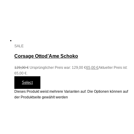
SALE
Corsage Ottod’Ame Schoko
129,00
€
Ursprünglicher Preis war: 129,00 €
65,00
€
Aktueller Preis ist:
65,00 €.
Select
Dieses Produkt weist mehrere Varianten auf. Die Optionen können auf
der Produktseite gewählt werden