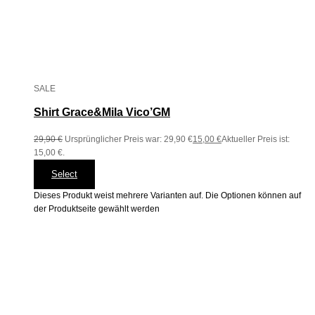
SALE
Shirt Grace&Mila Vico’GM
29,90
€
Ursprünglicher Preis war: 29,90 €
15,00
€
Aktueller Preis ist:
15,00 €.
Select
Dieses Produkt weist mehrere Varianten auf. Die Optionen können auf
der Produktseite gewählt werden