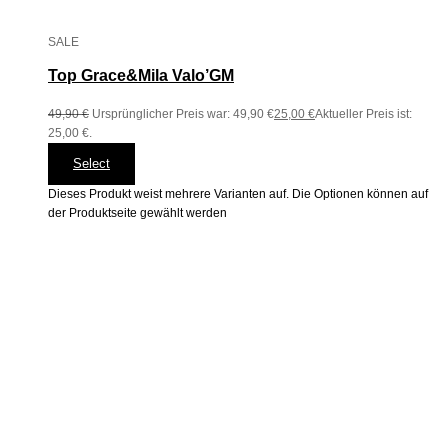
SALE
Top Grace&Mila Valo’GM
49,90
€
Ursprünglicher Preis war: 49,90 €
25,00
€
Aktueller Preis ist:
25,00 €.
Select
Dieses Produkt weist mehrere Varianten auf. Die Optionen können auf
der Produktseite gewählt werden