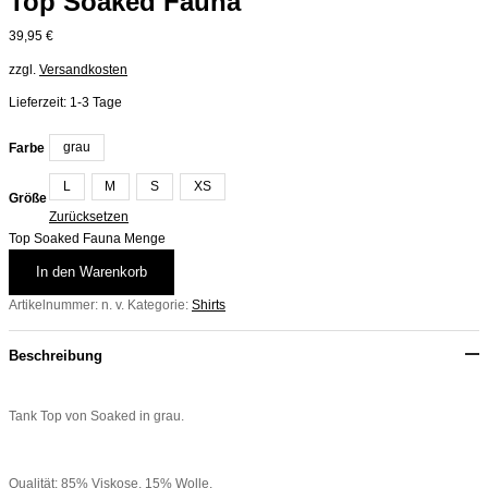
Top Soaked Fauna
39,95
€
zzgl.
Versandkosten
Lieferzeit:
1-3 Tage
grau
Farbe
L
M
S
XS
Größe
Zurücksetzen
Top Soaked Fauna Menge
In den Warenkorb
Artikelnummer:
n. v.
Kategorie:
Shirts
Beschreibung
Tank Top von Soaked in grau.
Qualität; 85% Viskose, 15% Wolle.