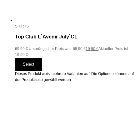
SHIRTS
Top Club L`Avenir July`CL
69,90
€
Ursprünglicher Preis war: 69,90 €
19,90
€
Aktueller Preis ist:
19,90 €.
Select
Dieses Produkt weist mehrere Varianten auf. Die Optionen können auf
der Produktseite gewählt werden