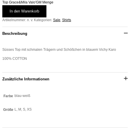
Top Grace&Mila Valo'GM Menge
In den Warenkorb
Artikelnummer:
n. v.
Kategorien:
Sale
,
Shirts
Beschreibung
Süsses Top mit schmalen Trägern und Schößchen in blauem Vichy Karo
100% COTTON
Zusätzliche Informationen
blau-weiß
Farbe
L, M, S, XS
Größe