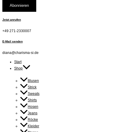
Jetzt anrufen
+49 271-2330007
E-Mail senden
diana@charisma-si.de
Start
Shop
Blusen
Strick
Sweats
Shirts
Hosen
Jeans
Röcke
Kleider