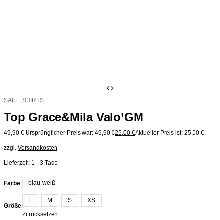
SALE
,
SHIRTS
Top Grace&Mila Valo’GM
49,90
€
Ursprünglicher Preis war: 49,90 €
25,00
€
Aktueller Preis ist: 25,00 €.
zzgl.
Versandkosten
Lieferzeit:
1 - 3 Tage
blau-weiß
Farbe
L
M
S
XS
Größe
Zurücksetzen