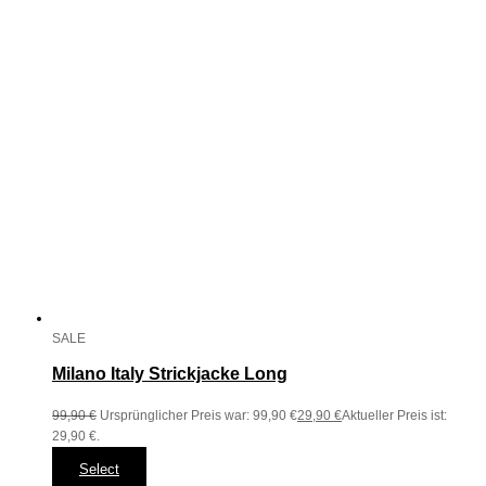
SALE
Milano Italy Strickjacke Long
99,90
€
Ursprünglicher Preis war: 99,90 €
29,90
€
Aktueller Preis ist:
29,90 €.
Select