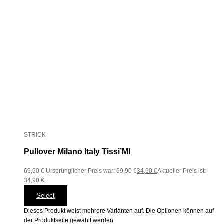
STRICK
Pullover Milano Italy Tissi’MI
69,90
€
Ursprünglicher Preis war: 69,90 €
34,90
€
Aktueller Preis ist:
34,90 €.
Select
Dieses Produkt weist mehrere Varianten auf. Die Optionen können auf
der Produktseite gewählt werden