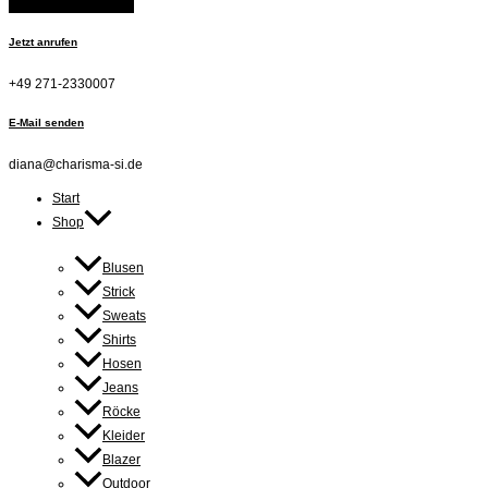
Jetzt anrufen
+49 271-2330007
E-Mail senden
diana@charisma-si.de
Start
Shop
Blusen
Strick
Sweats
Shirts
Hosen
Jeans
Röcke
Kleider
Blazer
Outdoor