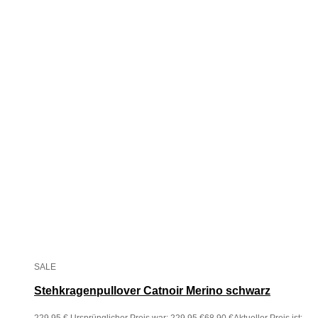
SALE
Stehkragenpullover Catnoir Merino schwarz
229,95
€
Ursprünglicher Preis war: 229,95 €
68,90
€
Aktueller Preis ist: