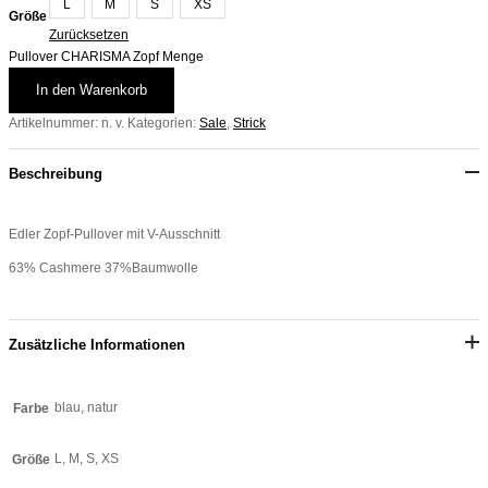
L
M
S
XS
Größe
Zurücksetzen
Pullover CHARISMA Zopf Menge
In den Warenkorb
Artikelnummer:
n. v.
Kategorien:
Sale
,
Strick
Beschreibung
Edler Zopf-Pullover mit V-Ausschnitt
63% Cashmere 37%Baumwolle
Zusätzliche Informationen
blau, natur
Farbe
L, M, S, XS
Größe