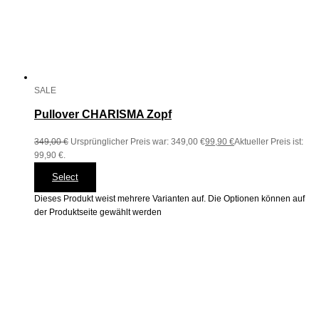
SALE
Pullover CHARISMA Zopf
349,00
€
Ursprünglicher Preis war: 349,00 €
99,90
€
Aktueller Preis ist:
99,90 €.
Select
Dieses Produkt weist mehrere Varianten auf. Die Optionen können auf
der Produktseite gewählt werden