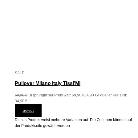
SALE
Pullover Milano Italy Tissi’MI
69,90
€
Ursprünglicher Preis war: 69,90 €
34,90
€
Aktueller Preis ist:
34,90 €.
Select
Dieses Produkt weist mehrere Varianten auf. Die Optionen können auf
der Produktseite gewählt werden