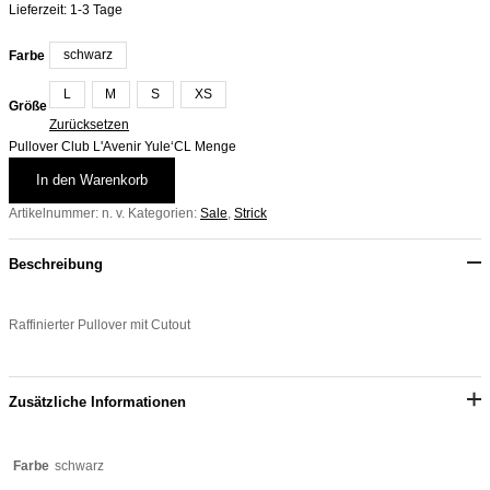
Lieferzeit:
1-3 Tage
schwarz
Farbe
L
M
S
XS
Größe
Zurücksetzen
Pullover Club L'Avenir Yule‘CL Menge
In den Warenkorb
Artikelnummer:
n. v.
Kategorien:
Sale
,
Strick
Beschreibung
Raffinierter Pullover mit Cutout
Zusätzliche Informationen
schwarz
Farbe