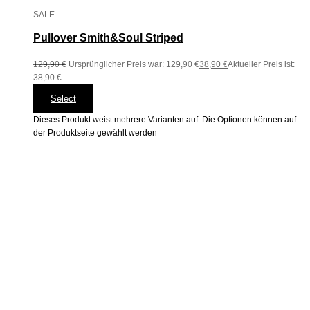
SALE
Pullover Smith&Soul Striped
129,90
€
Ursprünglicher Preis war: 129,90 €
38,90
€
Aktueller Preis ist:
38,90 €.
Select
Dieses Produkt weist mehrere Varianten auf. Die Optionen können auf
der Produktseite gewählt werden