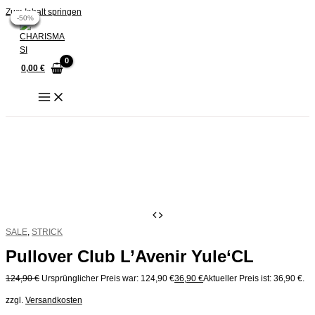
Zum Inhalt springen
-70%
-71%
-71%
-70%
-70%
-50%
-50%
0,00
€
SALE
,
STRICK
Pullover Club L’Avenir Yule‘CL
124,90
€
Ursprünglicher Preis war: 124,90 €
36,90
€
Aktueller Preis ist: 36,90 €.
zzgl.
Versandkosten